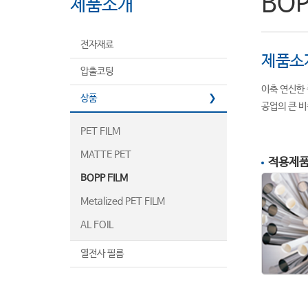
BOP
제품소개
전자재료
제품소
압출코팅
이축 연신한
상품
공업의 큰 
PET FILM
MATTE PET
적용제
BOPP FILM
Metalized PET FILM
AL FOIL
열전사 필름