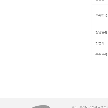
무광필름
방담필름
합성지
특수필름
주소: 경기도 평택시 포승읍 평택