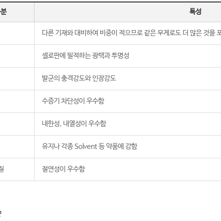
구분
특성
다른 기재와 대비하여 비중이 적으므로 같은 무게로도 더 많은 것을 
셀로판에 필적하는 광택과 투명성
발군의 충격강도와 인장강도
수증기 차단성이 우수함
내한성, 내열성이 우수함
유지나 각종 Solvent 등 약품에 강함
질
절연성이 우수함
양