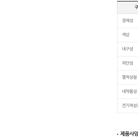
경제성
색상
내구성
차단성
열적성질
내약품성
전기적성
제품사