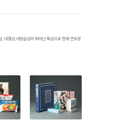
성, 내열성,내방습성이 뛰어난 특성으로 현재 연포장