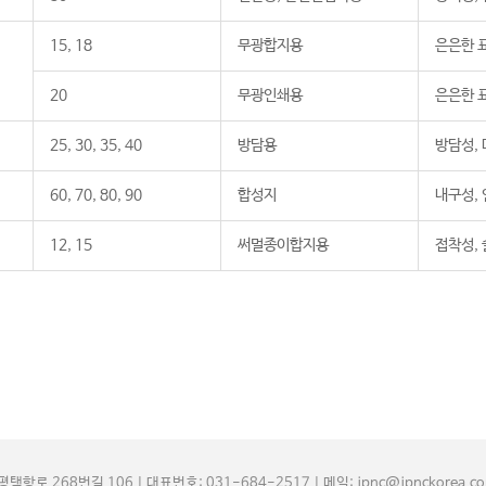
15, 18
무광합지용
은은한 
20
무광인쇄용
은은한 
25, 30, 35, 40
방담용
방담성,
60, 70, 80, 90
합성지
내구성,
12, 15
써멀종이합지용
접착성,
항로 268번길 106 | 대표번호: 031-684-2517 | 메일: jpnc@jpnckorea.c